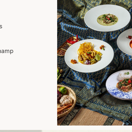
s
hamp