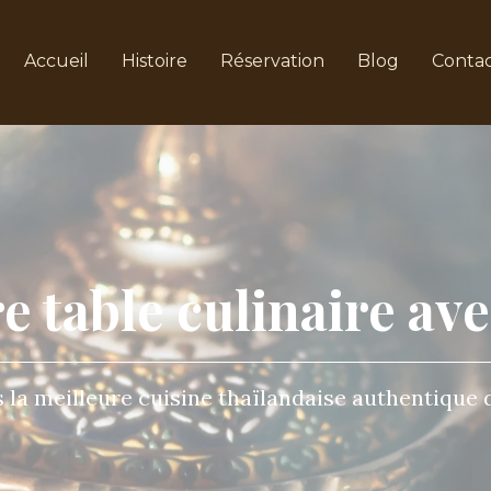
Accueil
Histoire
Réservation
Blog
Conta
e table culinaire av
la meilleure cuisine thaïlandaise authentique de