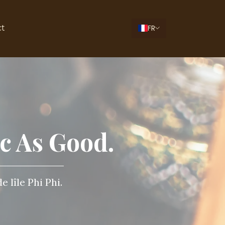
FR
ct
ec As Good.
 lîle Phi Phi.