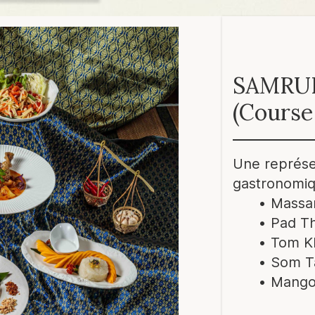
SAMRU
(Course
Une représen
gastronomiq
Massa
Pad Th
Tom K
Som 
Mango 