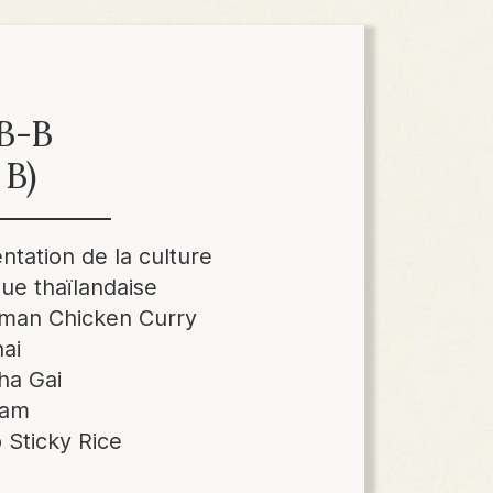
B-B
 B)
tation de la culture
ue thaïlandaise
man Chicken Curry
ai
ha Gai
Tam
Sticky Rice