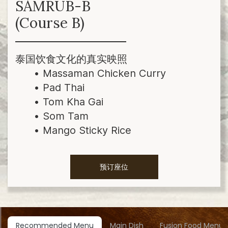
SAMRUB-B
(Course B)
泰国饮食文化的真实映照
Massaman Chicken Curry
Pad Thai
Tom Kha Gai
Som Tam
Mango Sticky Rice
预订座位
Recommended Menu
Main Dish
Fusion Food Menu