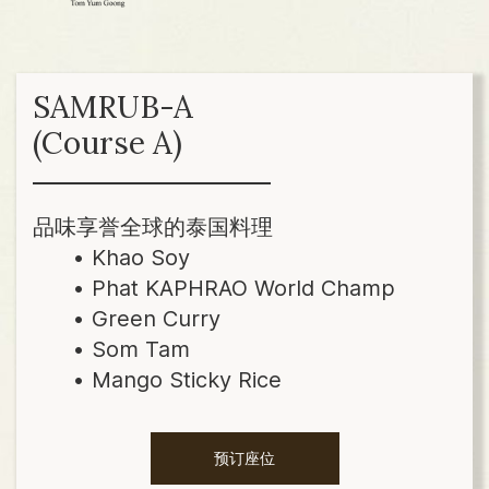
SAMRUB-A
(Course A)
品味享誉全球的泰国料理
Khao Soy
Phat KAPHRAO World Champ
Green Curry
Som Tam
Mango Sticky Rice
预订座位