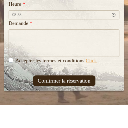
Heure
Selected time
08:58
Demande
Accepter les termes et conditions
Click
Confirmer la réservation