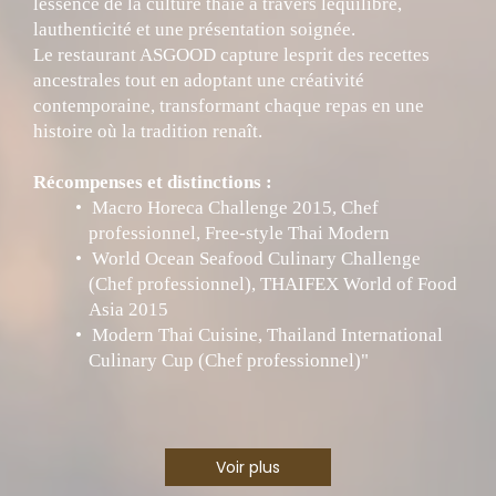
lessence de la culture thaïe à travers léquilibre,
lauthenticité et une présentation soignée.
Le restaurant ASGOOD capture lesprit des recettes
ancestrales tout en adoptant une créativité
contemporaine, transformant chaque repas en une
histoire où la tradition renaît.
Récompenses et distinctions :
Macro Horeca Challenge 2015, Chef
professionnel, Free-style Thai Modern
World Ocean Seafood Culinary Challenge
(Chef professionnel), THAIFEX World of Food
Asia 2015
Modern Thai Cuisine, Thailand International
Culinary Cup (Chef professionnel)"
Voir plus