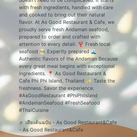
doesn't need to be complicated. It starts
with fresh ingredients, handled with care
and cooked to bring out their natural
flavor. At As Good Restaurant & Cafe, we
proudly serve fresh Andaman seafood,
prepared to order and crafted with
attention to every detail. 🦞 Fresh local
seafood 👨‍🍳 Expertly prepared 🌊
Authentic flavors of the Andaman Because
every great meal begins with exceptional
ingredients. 📍 As Good Restaurant &
Cafe Phi Phi Island, Thailand ✨ Taste the
freshness. Savor the experience.
#AsGoodRestaurant
#PhiPhiIsland
#AndamanSeafood
#FreshSeafood
#ThaiCuisine
♬ เสียงต้นฉบับ - As Good Restaurant&Cafe
- As Good Restaurant&Cafe