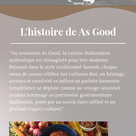
L'histoire de As Good
"Au restaurant As Good, la cuisine thaïlandaise
authentique est réimaginée pour lère moderne.
Présenté dans le style traditionnel Samrub, chaque
menu de saison célèbre lart culinaire thaï, où héritage,
saveurs et créativité se mêlent en parfaite harmonie.
Lexpérience se déploie comme un voyage sensoriel
rendant hommage au patrimoine gastronomique
thaïlandais, porté par un savoir-faire raffiné et un
profond respect culturel."