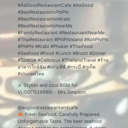
#AsGoodRestaurantCafe
#AsGood
#BestRestaurantsPhiPhi
#BestRestaurantsInKrabi
#BestRestaurantsNearMe
#FamilyRestaurant
#RestauruantNearMe
#ThaiRestaurant
#PhiPhiIsland
#KohPhiPhi
#PhiPhi
#Krabi
#Phuket
#ThaiFood
#Seafood
#Food
#Lunch
#Bruch
#Dinner
#Special
#Delicious
#ThailandTravel
#ร้าน
อาหารใกล้ฉัน
#เกาะพีพี
#กระบี่
#ภูเก็ต
#ประเทศไทย
♬ Stylish and cool BGM for
VLOG(1528668) - Mrs.Simpson.
@asgoodrestaurantandcafe
🦐 Fresh Seafood. Carefully Prepared.
Unforgettable Taste. The best seafood