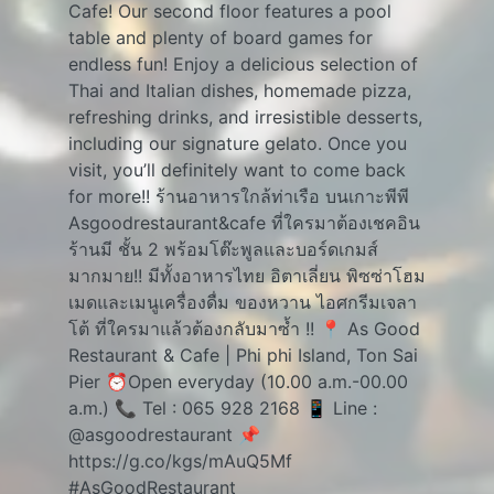
Cafe! Our second floor features a pool
table and plenty of board games for
endless fun! Enjoy a delicious selection of
Thai and Italian dishes, homemade pizza,
refreshing drinks, and irresistible desserts,
including our signature gelato. Once you
visit, you’ll definitely want to come back
for more!! ร้านอาหารใกล้ท่าเรือ บนเกาะพีพี
Asgoodrestaurant&cafe ที่ใครมาต้องเชคอิน
ร้านมี ชั้น 2 พร้อมโต๊ะพูลและบอร์ดเกมส์
มากมาย!! มีทั้งอาหารไทย อิตาเลี่ยน พิซซ่าโฮม
เมดและเมนูเครื่องดื่ม ของหวาน ไอศกรีมเจลา
โต้ ที่ใครมาแล้วต้องกลับมาซ้ำ !! 📍 As Good
Restaurant & Cafe | Phi phi Island, Ton Sai
Pier ⏰Open everyday (10.00 a.m.-00.00
a.m.) 📞 Tel : 065 928 2168 📱 Line :
@asgoodrestaurant 📌
https://g.co/kgs/mAuQ5Mf
#AsGoodRestaurant