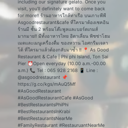
including our signature gelato. Once you
visit, you’ll definitely want to come back
for more!! ร้านอาหารใกล้ท่าเรือ บนเกาะพีพี
Asgoodrestaurant&cafe ที่ใครมาต้องเชคอิน
ร้านมี ชั้น 2 พร้อมโต๊ะพูลและบอร์ดเกมส์
มากมาย!! มีทั้งอาหารไทย อิตาเลี่ยน พิซซ่าโฮม
เมดและเมนูเครื่องดื่ม ของหวาน ไอศกรีมเจลา
โต้ ที่ใครมาแล้วต้องกลับมาซ้ำ !! 📍 As Good
Restaurant & Cafe | Phi phi Island, Ton Sai
Pier ⏰Open everyday (10.00 a.m.-00.00
a.m.) 📞 Tel : 065 928 2168 📱 Line :
@asgoodrestaurant 📌
https://g.co/kgs/mAuQ5Mf
#AsGoodRestaurant
#AsGoodRestaurantCafe
#AsGood
#BestRestaurantsPhiPhi
#BestRestaurantsInKrabi
#BestRestaurantsNearMe
#FamilyRestaurant
#RestauruantNearMe