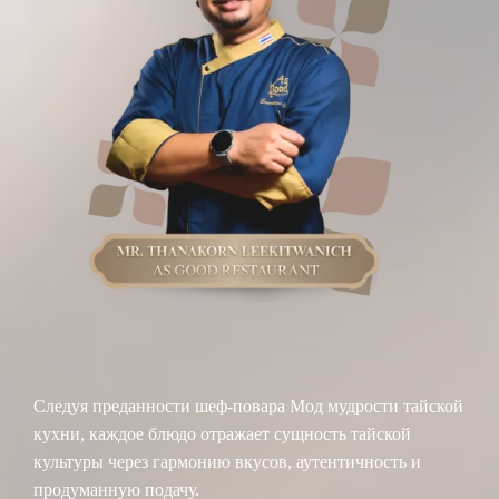
Следуя преданности шеф-повара Мод мудрости тайской
кухни, каждое блюдо отражает сущность тайской
культуры через гармонию вкусов, аутентичность и
продуманную подачу.