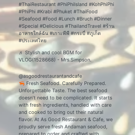
#ThaiRestaurant
#PhiPhiIsland
#KohPhiPhi
#PhiPhi
#Krabi
#Phuket
#ThaiFood
#Seafood
#Food
#Lunch
#Bruch
#Dinner
#Special
#Delicious
#ThailandTravel
#ร้าน
อาหารใกล้ฉัน
#เกาะพีพี
#กระบี่
#ภูเก็ต
#ประเทศไทย
♬ Stylish and cool BGM for
VLOG(1528668) - Mrs.Simpson.
@asgoodrestaurantandcafe
🦐 Fresh Seafood. Carefully Prepared.
Unforgettable Taste. The best seafood
doesn't need to be complicated. It starts
with fresh ingredients, handled with care
and cooked to bring out their natural
flavor. At As Good Restaurant & Cafe, we
proudly serve fresh Andaman seafood,
prepared to order and crafted with