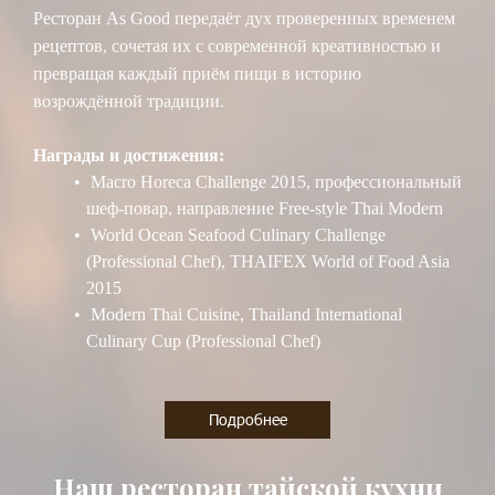
Ресторан As Good передаёт дух проверенных временем
рецептов, сочетая их с современной креативностью и
превращая каждый приём пищи в историю
возрождённой традиции.
Награды и достижения:
Macro Horeca Challenge 2015, профессиональный
шеф-повар, направление Free-style Thai Modern
World Ocean Seafood Culinary Challenge
(Professional Chef), THAIFEX World of Food Asia
2015
Modern Thai Cuisine, Thailand International
Culinary Cup (Professional Chef)
Подробнее
Наш ресторан тайской кухни