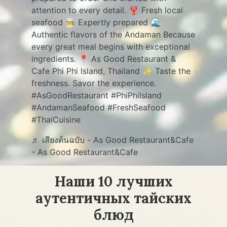
attention to every detail. 🦞 Fresh local
seafood 👨‍🍳 Expertly prepared 🌊
Authentic flavors of the Andaman Because
every great meal begins with exceptional
ingredients. 📍 As Good Restaurant &
Cafe Phi Phi Island, Thailand ✨ Taste the
freshness. Savor the experience.
#AsGoodRestaurant
#PhiPhiIsland
#AndamanSeafood
#FreshSeafood
#ThaiCuisine
♬ เสียงต้นฉบับ - As Good Restaurant&Cafe
- As Good Restaurant&Cafe
Наши 10 лучших
аутентичных тайских
блюд