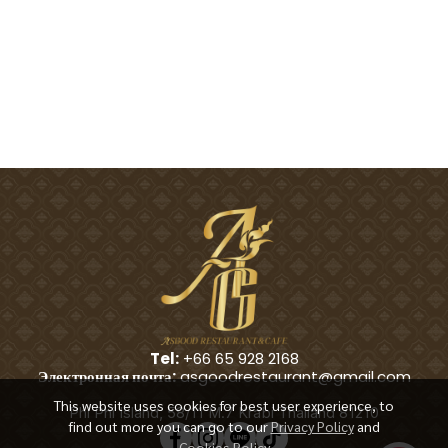
Tel:
+66 65 928 2168
Электронная почта:
asgoodrestaurant@gmail.com
This website uses cookies for best user experience, to
Phi Phi Island, 58/11 M.7 Krabi Thailand 81210
find out more you can go to our
Privacy Policy
and
Cookies Policy