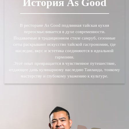
История As Good
В ресторане As Good подлинная тайская кухня
переосмысливается в духе современности.
Подаваемые в традиционном стиле самруб, сезонные
сеты раскрывают искусство тайской гастрономии, где
наследие, вкус и эстетика соединяются в идеальной
гармонии.
Этот опыт превращается в чувственное путешествие,
отдающее дань кулинарному наследию Таиланда, тонкому
мастерству и глубокому уважению к культуре.